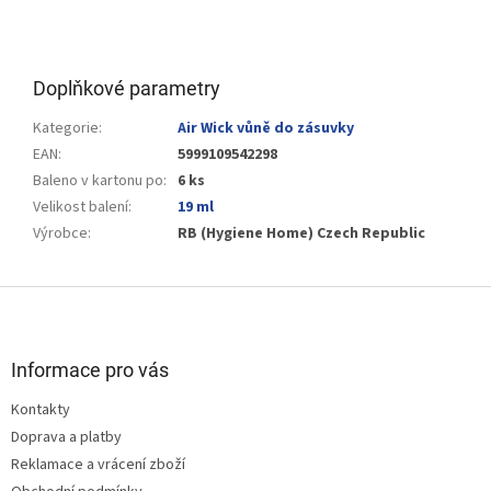
Doplňkové parametry
Kategorie
:
Air Wick vůně do zásuvky
EAN
:
5999109542298
Baleno v kartonu po
:
6 ks
Velikost balení
:
19 ml
Výrobce
:
RB (Hygiene Home) Czech Republic
Z
á
p
a
Informace pro vás
t
Kontakty
í
Doprava a platby
Reklamace a vrácení zboží