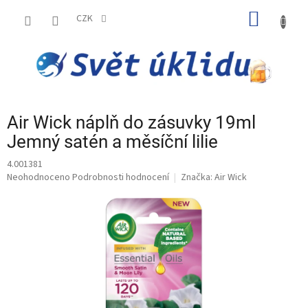
Přejít
NÁKUP
na
CZK
obsah
KOŠÍK
Air Wick náplň do zásuvky 19ml
Jemný satén a měsíční lilie
4.001381
Průměrné
Neohodnoceno
Podrobnosti hodnocení
Značka:
Air Wick
hodnocení
produktu
je
0,0
z
5
hvězdiček.