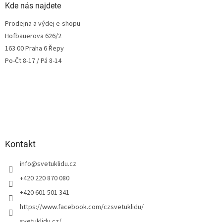
Kde nás najdete
Prodejna a výdej e-shopu
Hofbauerova 626/2
163 00 Praha 6 Řepy
Po-Čt 8-17 / Pá 8-14
Kontakt
info
@
svetuklidu.cz
+420 220 870 080
+420 601 501 341
https://www.facebook.com/czsvetuklidu/
svetuklidu.cz/