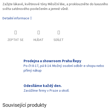
Zažijte lákavé, květinové tóny Měsíční lilie, a proklouzněte do luxusního
světa saténového povlečením a jemné vůně.
Detailní informace
ZEPTAT SE
HLÍDAT
SDÍLET
Prodejna a showroom Praha Řepy
Po-čt 8-17, pá 8-14. Možný osobní odběr e-shopu nebo
přímý nákup
Odesíláme každý den.
Zavážíme firmy v Praze a okolí.
Související produkty