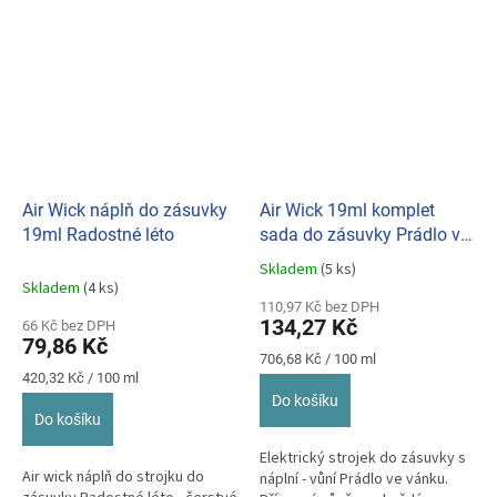
Air Wick náplň do zásuvky
Air Wick 19ml komplet
19ml Radostné léto
sada do zásuvky Prádlo ve
vánku
Skladem
(5 ks)
Průměrné
Skladem
(4 ks)
hodnocení
110,97 Kč bez DPH
produktu
134,27 Kč
66 Kč bez DPH
je
79,86 Kč
5,0
Měrná
706,68 Kč / 100 ml
z
Měrná
cena:
420,32 Kč / 100 ml
cena:
5
Do košíku
hvězdiček.
Do košíku
Elektrický strojek do zásuvky s
Air wick náplň do strojku do
náplní - vůní Prádlo ve vánku.