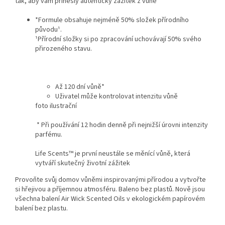
tak, aby vám přinesly autentický zážitek z vůně
*Formule obsahuje nejméně 50% složek přírodního
původu¹.
¹Přírodní složky si po zpracování uchovávají 50% svého
přirozeného stavu.
Až 120 dní vůně*
Uživatel může kontrolovat intenzitu vůně
foto ilustrační
* Při používání 12 hodin denně při nejnižší úrovni intenzity
parfému.
Life Scents™ je první neustále se měnící vůně, která
vytváří skutečný životní zážitek
Provoňte svůj domov vůněmi inspirovanými přírodou a vytvořte
si hřejivou a příjemnou atmosféru. Baleno bez plastů. Nově jsou
všechna balení Air Wick Scented Oils v ekologickém papírovém
balení bez plastu.