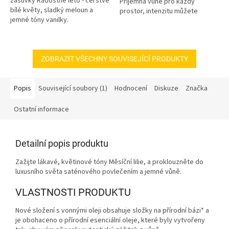
zásuvky Radostné léto - čerstvé
Příjemná vůně pro každý
bílé květy, sladký meloun a
prostor, intenzitu můžete
jemné tóny vanilky.
regulovat.
ZOBRAZIT VŠECHNY SOUVISEJÍCÍ PRODUKTY
Popis
Související soubory (1)
Hodnocení
Diskuze
Značka
Ostatní informace
Detailní popis produktu
Zažijte lákavé, květinové tóny Měsíční lilie, a proklouzněte do
luxusního světa saténového povlečením a jemné vůně.
VLASTNOSTI PRODUKTU
Nové složení s vonnými oleji obsahuje složky na přírodní bázi* a
je obohaceno o přírodní esenciální oleje, které byly vytvořeny