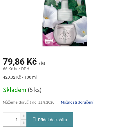
79,86 Kč
/ ks
66 Kč bez DPH
Měrná
420,32 Kč / 100 ml
cena:
Skladem
(5 ks)
Můžeme doručit do:
11.8.2026
Možnosti doručení
Přidat do košíku