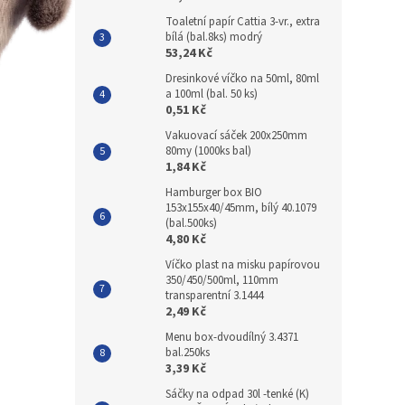
Toaletní papír Cattia 3-vr., extra
bílá (bal.8ks) modrý
53,24 Kč
Dresinkové víčko na 50ml, 80ml
a 100ml (bal. 50 ks)
0,51 Kč
Vakuovací sáček 200x250mm
80my (1000ks bal)
1,84 Kč
Hamburger box BIO
153x155x40/45mm, bílý 40.1079
(bal.500ks)
4,80 Kč
Víčko plast na misku papírovou
350/450/500ml, 110mm
transparentní 3.1444
2,49 Kč
Menu box-dvoudílný 3.4371
bal.250ks
3,39 Kč
Sáčky na odpad 30l -tenké (K)