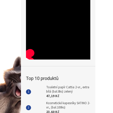
Top 10 produktů
Toaletní papír Cattia 2-vr., extra
bílá (bal.8ks) zelený
47,19 Kč
Kosmetické kapesníky SATINO 2-
vr., (bal.100ks)
23,60 Kč