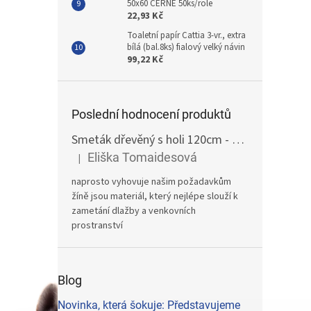
50x60 ČERNÉ 50ks/role
22,93 Kč
Toaletní papír Cattia 3-vr., extra
bílá (bal.8ks) fialový velký návin
99,22 Kč
Poslední hodnocení produktů
Smeták dřevěný s holi 120cm - žíně
Eliška Tomaidesová
|
Hodnocení produktu je 5 z 5 hvězdiček.
naprosto vyhovuje našim požadavkům
žíně jsou materiál, který nejlépe slouží k
zametání dlažby a venkovních
prostranství
Blog
Novinka, která šokuje: Představujeme