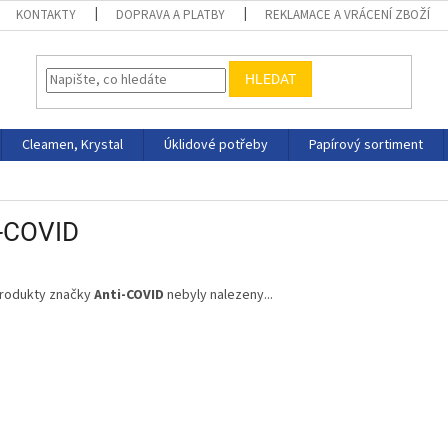
KONTAKTY
DOPRAVA A PLATBY
REKLAMACE A VRÁCENÍ ZBOŽÍ
HLEDAT
Cleamen, Krystal
Úklidové potřeby
Papírový sortiment
i-COVID
rodukty značky
Anti-COVID
nebyly nalezeny...