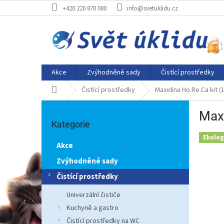
Přejít
+420 220 870 080
info@svetuklidu.cz
na
obsah
Akce
Zvýhodněné sady
Čistící prostředky
Domů
Čistící prostředky
Maxidina Ho.Re.Ca kit (
P
Maxi
Přeskočit
o
kategorie
Kategorie
s
t
Ekolog
Akce
r
a
Zvýhodněné sady
n
Čistící prostředky
n
í
Univerzální čističe
p
Kuchyně a gastro
a
Čistící prostředky na WC