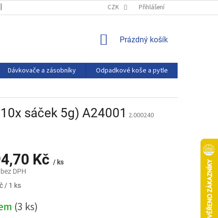
OBCHODNÍ PODMÍNKY
PODMÍNKY OCHRANY OSOBNÍCH ÚDAJŮ
CZK
Přihlášení
NÁKUPNÍ
Prázdný košík
KOŠÍK
Dávkovače a zásobníky
Odpadkové koše a pytle
Eco produ
 + 10x sáček 5g) A24001
2.000240
94,70 Kč
/ ks
 bez DPH
 / 1 ks
dem
(3 ks)