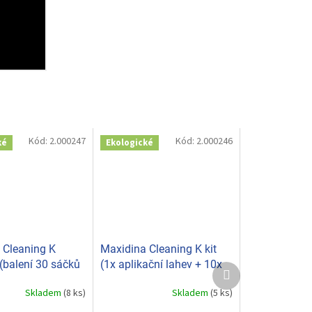
Kód:
2.000247
Kód:
2.000246
ké
Ekologické
 Cleaning K
Maxidina Cleaning K kit
(balení 30 sáčků
(1x aplikační lahev + 10x
Další
3002
sáček 5g) M23001
produkt
Skladem
(8 ks)
Skladem
(5 ks)