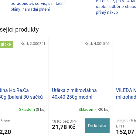
Po-čt 8-17, pá 8-14. M
poradenství, servis, sanitační
osobní odběr e-shop
plány, náhradní plnění
přímý nákup
sející produkty
Kód:
2.000241
Kód:
4.001505
ogické
ina Ho.Re.Ca
Utěrka z mikrovlákna
VILEDA M
0g (balení 30 sáčků
40x40 250g modrá
mikrohadř
 A24002
dlouhé
Skladem
(8 ks)
Skladem
(>20 ks)
Průměrné
hodnocení
Kč bez
produktu
125,68 Kč 
18 Kč bez DPH
21,78 Kč
Do košíku
DPH
je
2,20
152,07
5,0