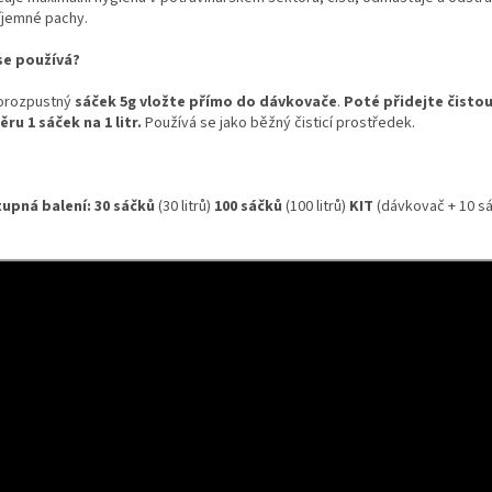
íjemné pachy.
se používá?
orozpustný
sáček 5g vložte přímo do dávkovače
.
Poté přidejte čisto
ru 1 sáček na 1 litr.
Používá se jako běžný čisticí prostředek.
upná balení:
30 sáčků
(30 litrů)
100 sáčků
(100 litrů)
KIT
(dávkovač + 10 sá