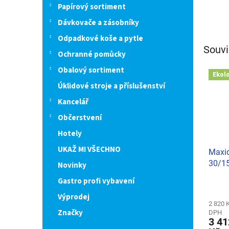
Papírový sortiment
Dávkovače a zásobníky
Odpadkové koše a pytle
Souvi
Ochranné pomůcky
Obalový sortiment
Ekol
Úklidové stroje a příslušenství
Kancelář
Občerstvení
Hotely
UKAŽ MI VŠECHNO
Maxid
30/15
Novinky
x 5g)
Gastro profi vybavení
Výprodej
2 820 
Značky
DPH
3 41