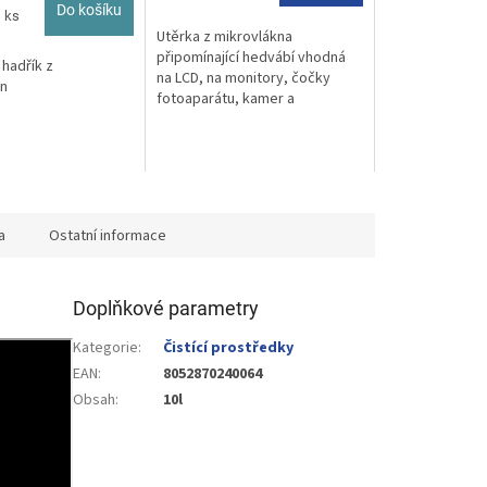
z
Do košíku
1 ks
5
Utěrka z mikrovlákna
hvězdiček.
připomínající hedvábí vhodná
 hadřík z
na LCD, na monitory, čočky
n
fotoaparátu, kamer a
dalekohledu, skla brýlí,
displeje.
a
Ostatní informace
Doplňkové parametry
Kategorie
:
Čistící prostředky
EAN
:
8052870240064
Obsah
:
10l