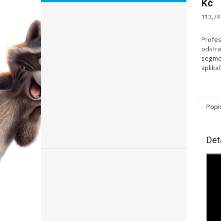
Kč
Měrná
113,74 
cena:
Profes
odstra
segme
aplika
každod
pracov
Popi
Det