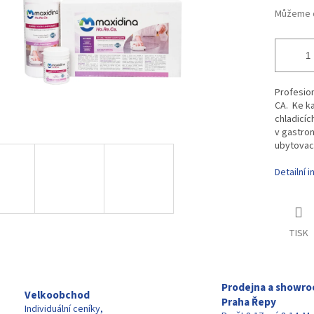
Můžeme d
Profesio
CA. Ke ka
chladicíc
v gastro
ubytovac
Detailní 
TISK
Prodejna a showr
Velkoobchod
Praha Řepy
Individuální ceníky,