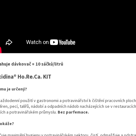
huje dávkovač + 10 sáčků/litrů
idina® Ho.Re.Ca. KIT
emu je určený?
aždodenní použití v gastronomii a potravinářství k čištění pracovních ploch
íren, pecí, talířů, nádobí a odpadních nádob nacházejících se v restauracíc
lích a potravinářském průmyslu.
Bez parfemace.
dokáže?
čuje maximální hygienu v potravinářském sektoru, čistí, odmašťuje a odstr